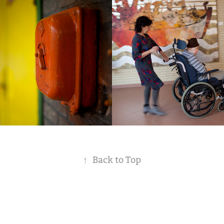
ouwbelang  
Momentopna
ele 
een maand in
laats
hospice
2010
↑
Back to Top