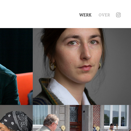
WERK
OVER
Portretten kleur, 
2022
2022
uiet 
Heiligdomsvaart 
2022
Maastricht