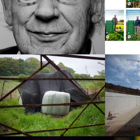
2025
2025
Ronddwalen
Tijdel
uitzic
2025
Groen
wordi
2023