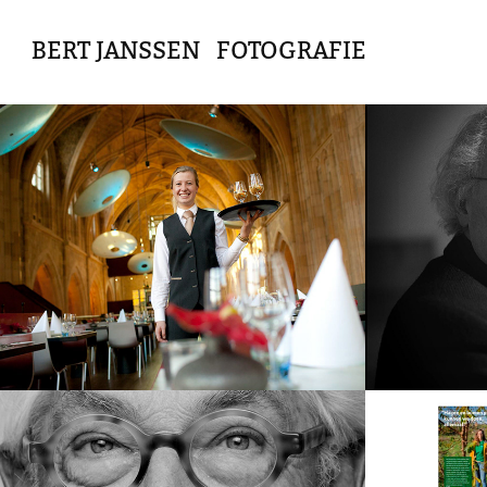
 BERT JANSSEN   FOTOGRAFIE
MBO-studenten
Archi
2026
2026
Portretten 
Natuu
zwartwit, 2019
2025