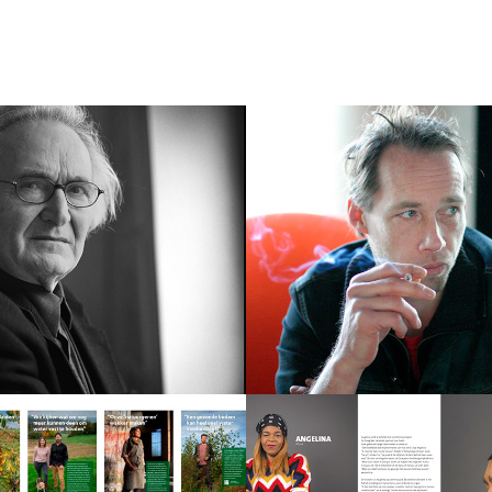
tecten
Kunstenaars
2026
rkracht - 
Waardevol, Q
Maastricht, 