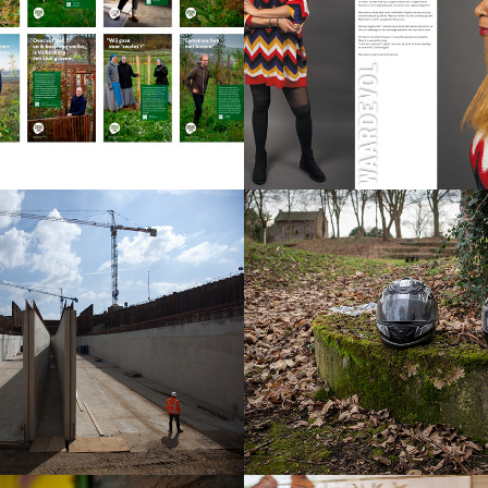
2022
ijke 
Eastside - 
hten. De 
Westside
e Loper in 
2021
ng.