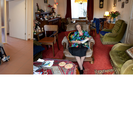
men, 
Een kleine 
 het 
geschiedenis
2010