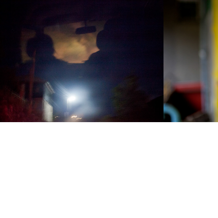
Transfiguration
Landb
cultur
2016
vrijp
2012